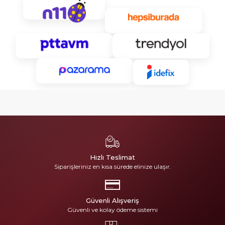
Hızlı Teslimat
Siparişleriniz en kısa sürede elinize ulaşır.
Güvenli Alışveriş
Güvenli ve kolay ödeme sistemi