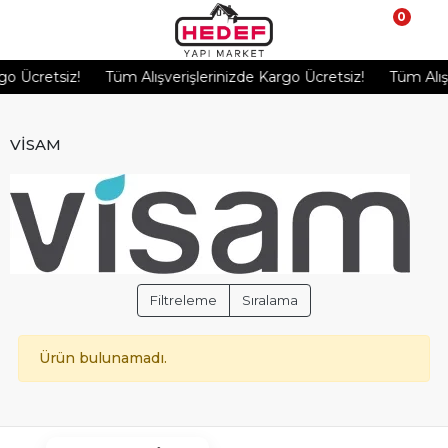
0
o Ücretsiz!
Tüm Alışverişlerinizde Kargo Ücretsiz!
Tüm Alışv
VİSAM
Filtreleme
Sıralama
Ürün bulunamadı.