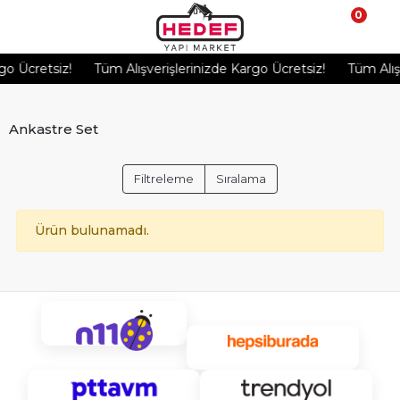
0
o Ücretsiz!
Tüm Alışverişlerinizde Kargo Ücretsiz!
Tüm Alışve
Ankastre Set
Filtreleme
Sıralama
Ürün bulunamadı.