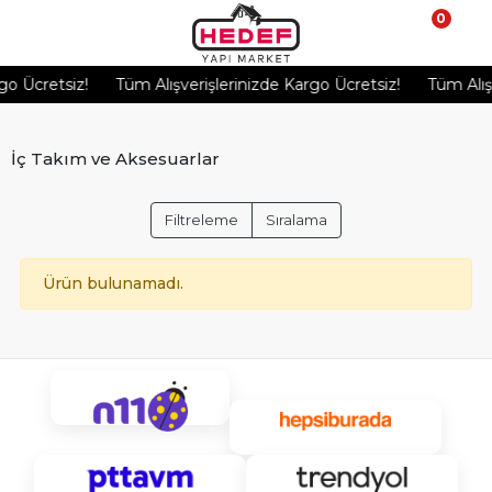
0
o Ücretsiz!
Tüm Alışverişlerinizde Kargo Ücretsiz!
Tüm Alışve
İç Takım ve Aksesuarlar
Filtreleme
Sıralama
Ürün bulunamadı.