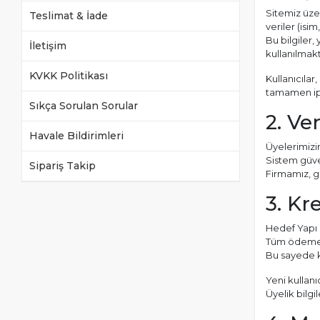
Sitemiz üzer
Teslimat & İade
veriler (isim
Bu bilgiler
İletişim
kullanılmakt
KVKK Politikası
Kullanıcılar
tamamen ipt
Sıkça Sorulan Sorular
2. Ve
Havale Bildirimleri
Üyelerimizin 
Sistem güven
Sipariş Takip
Firmamız, gi
3. Kr
Hedef Yapı M
Tüm ödeme 
Bu sayede ka
Yeni kullanı
Üyelik bilgi