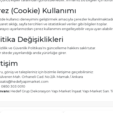
çüncü kişiler tarafından görüntülenebilir; firmamız bu bilgiler için sor
rez (Cookie) Kullanımı
de kullanıcı deneyimini geliştirmek amacıyla çerezler kullanılmaktadı
aret sıklığı, sayfa tercihleri ve istatistiksel veriler gibi bilgileri toplar.
arayıcı ayarlarınızdan çerez kullanımını engelleyebilir veya uyarı alabilirs
itika Değişiklikleri
zlilik ve Güvenlik Politikası’nı güncelleme hakkını saklı tutar.
r sitede yayınlandığı anda yürürlüğe girer.
etişim
ru, görüş ve talepleriniz için bizimle iletişime geçebilirsiniz:
ülveren Mah. Orhaneli Cad. No:2/A Mamak / Ankara
:
satis@hedefyapimarket.com
:
0850 303 0010
nvanı:
Hedef Grup Dekorasyon Yapı Market İnşaat Yapı Market San. Tic.