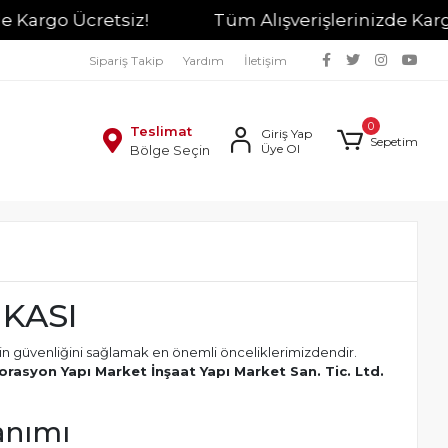
 Ücretsiz!
Tüm Alışverişlerinizde Kargo Ücrets
Sipariş Takip
Yardım
İletişim
0
Teslimat
Giriş Yap
Sepetim
Üye Ol
Bölge Seçin
İKASI
erinin güvenliğini sağlamak en önemli önceliklerimizdendir.
rasyon Yapı Market İnşaat Yapı Market San. Tic. Ltd.
lanımı