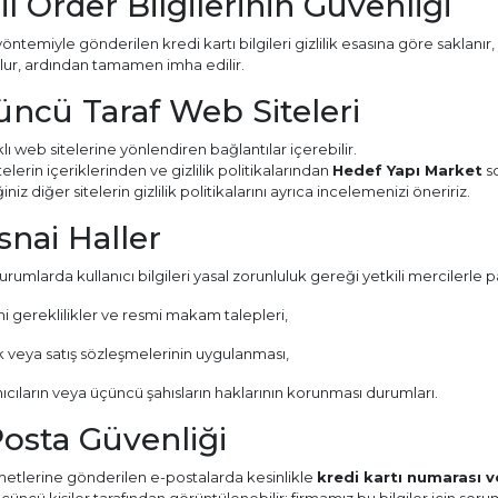
il Order Bilgilerinin Güvenliği
öntemiyle gönderilen kredi kartı bilgileri gizlilik esasına göre saklanır,
ulur, ardından tamamen imha edilir.
üncü Taraf Web Siteleri
klı web sitelerine yönlendiren bağlantılar içerebilir.
elerin içeriklerinden ve gizlilik politikalarından
Hedef Yapı Market
so
iniz diğer sitelerin gizlilik politikalarını ayrıca incelemenizi öneririz.
isnai Haller
rumlarda kullanıcı bilgileri yasal zorunluluk gereği yetkili mercilerle pay
i gereklilikler ve resmi makam talepleri,
k veya satış sözleşmelerinin uygulanması,
nıcıların veya üçüncü şahısların haklarının korunması durumları.
Posta Güvenliği
metlerine gönderilen e-postalarda kesinlikle
kredi kartı numarası ve