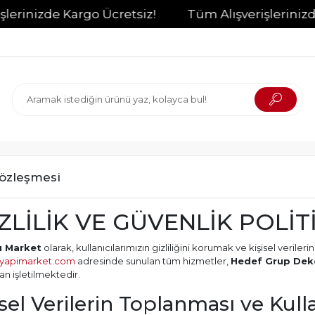
de Kargo Ücretsiz!
Tüm Alışverişlerinizde Kargo
 Sözleşmesi
GİZLİLİK VE GÜVENLİK POLİT
ı Market
olarak, kullanıcılarımızın gizliliğini korumak ve kişisel veril
yapimarket.com
adresinde sunulan tüm hizmetler,
Hedef Grup Deko
an işletilmektedir.
şisel Verilerin Toplanması ve Kul