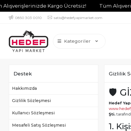
şlerinizde Kargo Ücretsiz!
Tüm Alışverişleriniz
0850 303 0010
satis@hedefyapimarket.com
Kategoriler
Destek
Gizlilik
Hakkımızda
🛡️ 
Gizlilik Sözleşmesi
Hedef Yap
www.hedef
Kullanıcı Sözleşmesi
Şti.
tarafınd
1. Ki
Mesafeli Satış Sözleşmesi