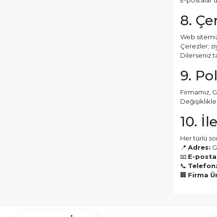
E-postalar ü
8. Çe
Web sitemiz
Çerezler; ziy
Dilerseniz t
9. Pol
Firmamız, Gi
Değişiklikle
10. İl
Her türlü so
📍
Adres:
G
📧
E-posta
📞
Telefon
🏢
Firma Ü