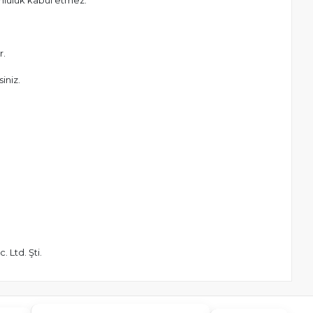
umluluk kabul etmez.
r.
iniz.
 Ltd. Şti.