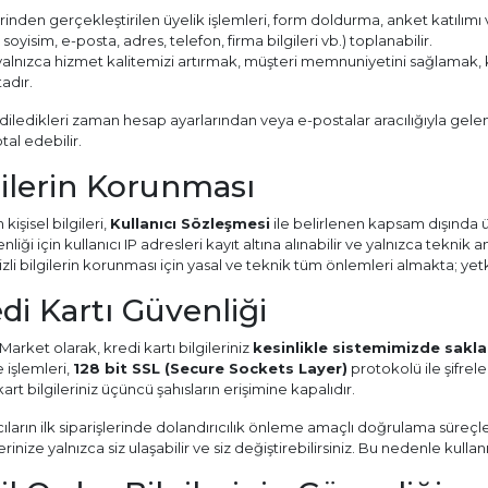
inden gerçekleştirilen üyelik işlemleri, form doldurma, anket katılımı v
, soyisim, e-posta, adres, telefon, firma bilgileri vb.) toplanabilir.
, yalnızca hizmet kalitemizi artırmak, müşteri memnuniyetini sağlamak
adır.
, diledikleri zaman hesap ayarlarından veya e-postalar aracılığıyla gelen 
al edebilir.
rilerin Korunması
kişisel bilgileri,
Kullanıcı Sözleşmesi
ile belirlenen kapsam dışında ü
liği için kullanıcı IP adresleri kayıt altına alınabilir ve yalnızca teknik a
zli bilgilerin korunması için yasal ve teknik tüm önlemleri almakta; yet
edi Kartı Güvenliği
arket olarak, kredi kartı bilgileriniz
kesinlikle sistemimizde sak
işlemleri,
128 bit SSL (Secure Sockets Layer)
protokolü ile şifrele
rt bilgileriniz üçüncü şahısların erişimine kapalıdır.
cıların ilk siparişlerinde dolandırıcılık önleme amaçlı doğrulama süreçle
lerinize yalnızca siz ulaşabilir ve siz değiştirebilirsiniz. Bu nedenle kulla