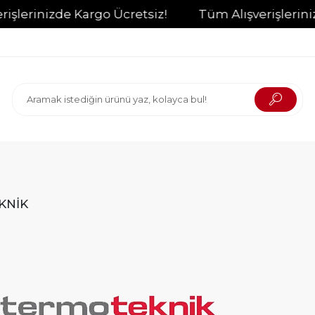
inizde Kargo Ücretsiz!
Tüm Alışverişlerinizde K
KNİK