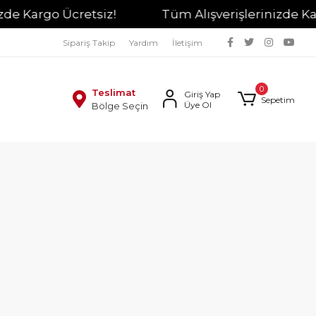
argo Ücretsiz!
Tüm Alışverişlerinizde Kargo Üc
Sipariş Takip
Yardım
İletişim
0
Teslimat
Giriş Yap
Sepetim
Üye Ol
Bölge Seçin