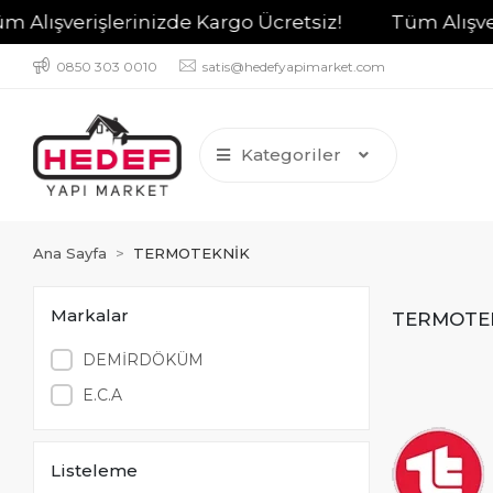
verişlerinizde Kargo Ücretsiz!
Tüm Alışverişler
0850 303 0010
satis@hedefyapimarket.com
Kategoriler
Ana Sayfa
TERMOTEKNİK
Markalar
TERMOTE
DEMİRDÖKÜM
E.C.A
Listeleme