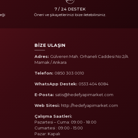
7 / 24 DESTEK
eği
Öneri ve şikayetlerinizi bize iletebilirsiniz.
BİZE ULAŞIN
Adres:
Gülveren Mah. Orhaneli Caddesi No:2/A
Mamak / Ankara
Telefon:
0850 303 0010
WhatsApp Destek:
0533 404 6084
E-Posta:
satis@hedefyapimarket.com
Web Sitesi:
http://hedefyapimarket.com
Çalışma Saatleri:
Pazartesi – Cuma: 09:00 - 18:00
Cumartesi : 09:00 - 15:00
Pazar: Kapalı