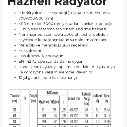
Hazneli Radyatör
8 farklı yükseklik seçeneği (300-400-500-550-600-
700-800-900 mm)
400 mm’den 3000 mm’ye kadar uzunluk seçeneği
Bütünleşik tasarıma sahip nemlendirme haznesi
Nem haznesi üzerindeki dekoratif buhar delikleri
sayesinde kapağı açmadan su doldurma imkanı
Mensollü ve mensolsüz ürün seçeneği
Yüksek verim
Düşük sıcaklıklara uygun
EN 442 Avrupa standartlarına uygun
Nano seramik yüzey kaplaması ve daldırma yaş boya
ile korozyona karşı mükemmel dayanım
10 yıl garanti (nem haznesi hariç)