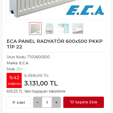
ECA PANEL RADYATÖR 600x500 PKKP
TİP 22
Ürün Kodu:
7100600500
Marka:
E.C.A
Stok:
20+
5.368,00 TL
%42
3.131,00 TL
indirim
605,33 TL 'den başlayan taksitlerle
Sepete Ekle
Adet