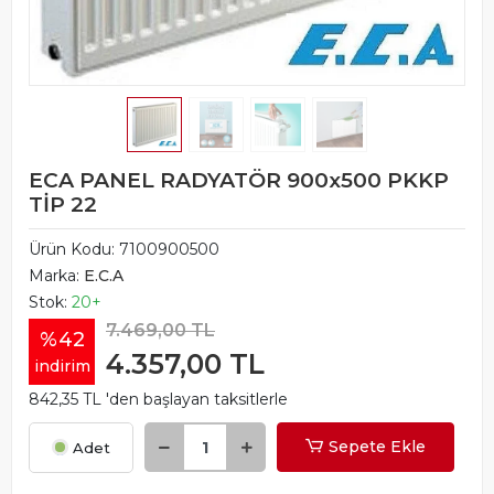
ECA PANEL RADYATÖR 900x500 PKKP
TİP 22
Ürün Kodu:
7100900500
Marka:
E.C.A
Stok:
20+
7.469,00 TL
%42
4.357,00 TL
indirim
842,35 TL 'den başlayan taksitlerle
Sepete Ekle
Adet