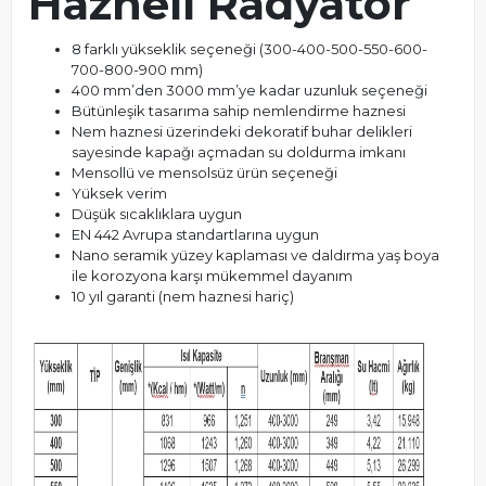
Hazneli Radyatör
8 farklı yükseklik seçeneği (300-400-500-550-600-
700-800-900 mm)
400 mm’den 3000 mm’ye kadar uzunluk seçeneği
Bütünleşik tasarıma sahip nemlendirme haznesi
Nem haznesi üzerindeki dekoratif buhar delikleri
sayesinde kapağı açmadan su doldurma imkanı
Mensollü ve mensolsüz ürün seçeneği
Yüksek verim
Düşük sıcaklıklara uygun
EN 442 Avrupa standartlarına uygun
Nano seramik yüzey kaplaması ve daldırma yaş boya
ile korozyona karşı mükemmel dayanım
10 yıl garanti (nem haznesi hariç)