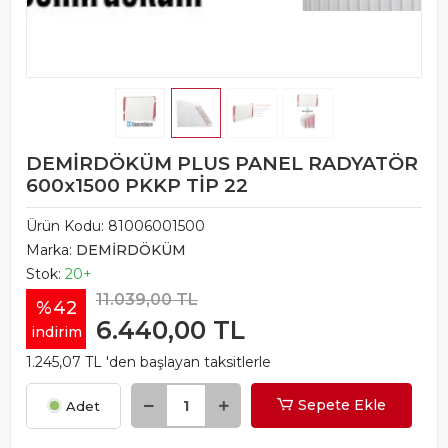
DEMİRDÖKÜM PLUS PANEL RADYATÖR
600x1500 PKKP TİP 22
Ürün Kodu:
81006001500
Marka:
DEMİRDÖKÜM
Stok:
20+
11.039,00 TL
%42
6.440,00 TL
indirim
1.245,07 TL 'den başlayan taksitlerle
Sepete Ekle
Adet