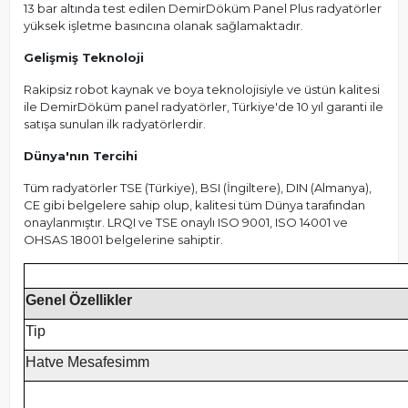
13 bar altında test edilen DemirDöküm Panel Plus radyatörler
yüksek işletme basıncına olanak sağlamaktadır.
Gelişmiş Teknoloji
Rakipsiz robot kaynak ve boya teknolojisiyle ve üstün kalitesi
ile DemirDöküm panel radyatörler, Türkiye'de 10 yıl garanti ile
satışa sunulan ilk radyatörlerdir.
Dünya'nın Tercihi
Tüm radyatörler TSE (Türkiye), BSI (İngiltere), DIN (Almanya),
CE gibi belgelere sahip olup, kalitesi tüm Dünya tarafından
onaylanmıştır. LRQI ve TSE onaylı ISO 9001, ISO 14001 ve
OHSAS 18001 belgelerine sahiptir.
Genel Özellikler
Tip
Hatve Mesafesimm