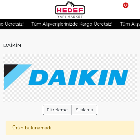
0
 Ücretsiz!
Tüm Alışverişlerinizde Kargo Ücretsiz!
Tüm Alışver
DAİKİN
Filtreleme
Sıralama
Ürün bulunamadı.